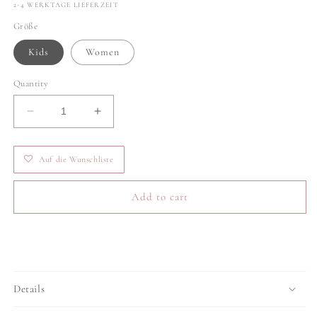
2-4 WERKTAGE LIEFERZEIT
Größe
Kids
Women
Quantity
Decrease
Increase
quantity
quantity
for
for
Auf die Wunschliste
Headband
Headband
Merry
Merry
Add to cart
Details