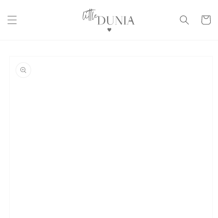
Skip to
content
Cart
Skip to
product
information