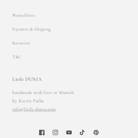
Wunschliste
Payment & Shipping
Retouren
T&C
Little DUNIA
handmade with love in Munich
by Katrin Pasha
info@little-dunia.com
Facebook
Instagram
YouTube
TikTok
Pinterest